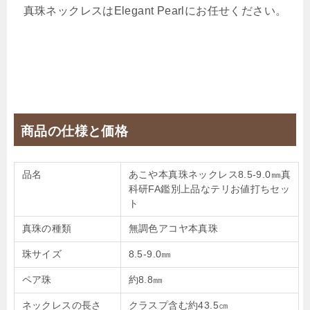
真珠ネックレスはElegant Pearlにお任せください。
商品の仕様と価格
品名
あこや本真珠ネックレス8.5-9.0㎜真
科研FA鑑別上品なテリお値打ちセッ
ト
真珠の種類
無調色アコヤ本真珠
珠サイズ
8.5-9.0㎜
ペア珠
約8.8㎜
ネックレスの長さ
クラスプ含む約43.5㎝