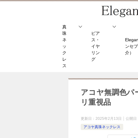
真
珠
ピア
ネ
ス・
Elega
ッ
イヤ
ンセプ
ク
リン
介）
レ
グ
ス
アコヤ無調色パー
リ重視品
更新日：
2025年2月13日
公開日
アコヤ真珠ネックレス