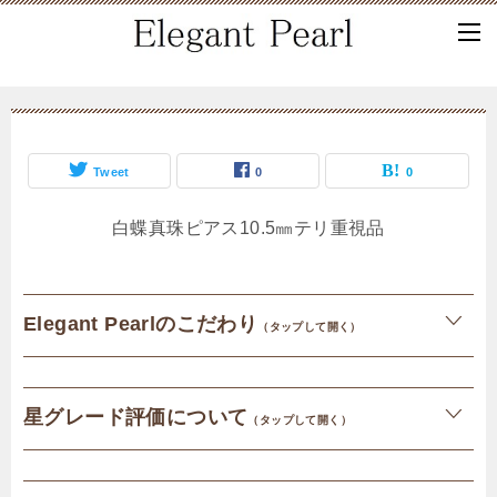
Tweet
0
0
白蝶真珠ピアス10.5㎜テリ重視品
Elegant Pearlのこだわり
（タップして開く）
星グレード評価について
（タップして開く）