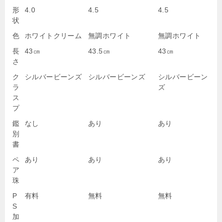
形
4.0
4.5
4.5
状
色
ホワイトクリーム
無調ホワイト
無調ホワイト
長
43㎝
43.5㎝
43㎝
さ
ク
シルバービーンズ
シルバービーンズ
シルバービーン
ラ
ズ
ス
プ
鑑
なし
あり
あり
別
書
ペ
あり
あり
あり
ア
珠
P
有料
無料
無料
S
加