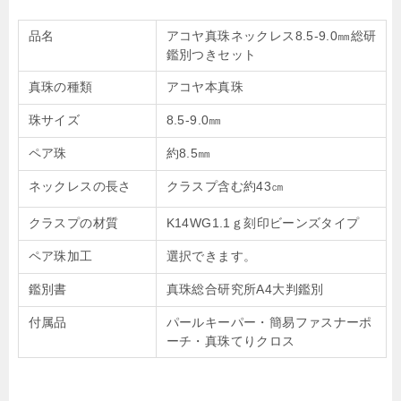
品名
アコヤ真珠ネックレス8.5-9.0㎜総研
鑑別つきセット
真珠の種類
アコヤ本真珠
珠サイズ
8.5-9.0㎜
ペア珠
約8.5㎜
ネックレスの長さ
クラスプ含む約43㎝
クラスプの材質
K14WG1.1ｇ刻印ビーンズタイプ
ペア珠加工
選択できます。
鑑別書
真珠総合研究所A4大判鑑別
付属品
パールキーパー・簡易ファスナーポ
ーチ・真珠てりクロス