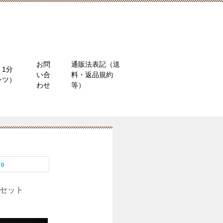
お問
通販法表記（送
1分
い合
料・返品規約
ンツ）
わせ
等）
0
きセット