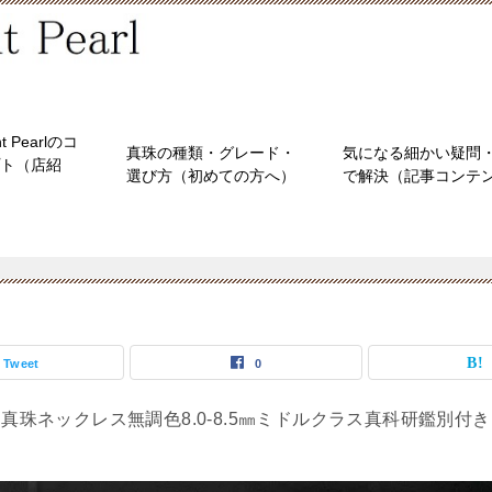
nt Pearlのコ
真珠の種類・グレード・
気になる細かい疑問・
ト（店紹
選び方（初めての方へ）
で解決（記事コンテ
Tweet
0
真珠ネックレス無調色8.0-8.5㎜ミドルクラス真科研鑑別付