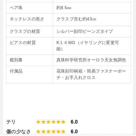
ペア珠
約8.5㎜
ネックレスの長さ
クラスプ含む約43㎝
クラスプの材質
シルバー刻印ビーンズタイプ
ピアスの材質
K１４WG（イヤリングに変更可
能）
鑑別書
真珠科学研究所オーロラ天女無調色
付属品
花珠刻印桐箱・簡易ファスナーポー
チ・お手入れクロス
テリ
★★★★★★
6.0
傷の少なさ
★★★★★★
6
.0