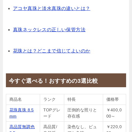
アコヤ真珠と淡水真珠の違いとは？
真珠ネックレスの正しい保管方法
花珠とは？どこまで信じてよいのか
今すぐ選べる！おすすめの3選比較
商品名
ランク
特長
価格帯
花珠真珠 8.5
TOPグレ
圧倒的な照りと
￥400,0
mm
ード
存在感
00～
高品質無調色
高品質/
染色なし、ピュ
￥220,0