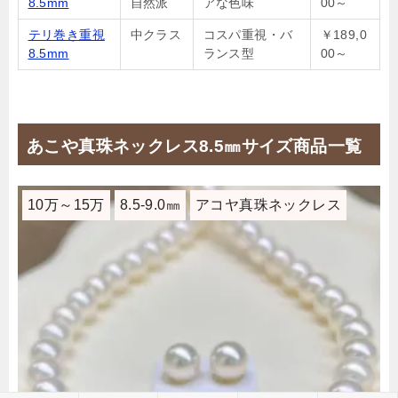
8.5mm
自然派
アな色味
00～
テリ巻き重視
中クラス
コスパ重視・バ
￥189,0
8.5mm
ランス型
00～
あこや真珠ネックレス8.5㎜サイズ商品一覧
10万～15万
8.5-9.0㎜
アコヤ真珠ネックレス